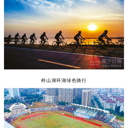
梓山湖环湖绿色骑行