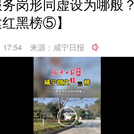
服务岗形同虚设为哪般
建红黑榜⑤】
 17:54
来源：咸宁日报