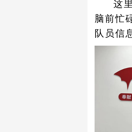
这
脑前忙
队员信