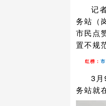
记
务站（
市民点
置不规
红榜：
市
3
务站就