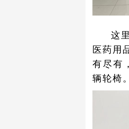
这
医药用
有尽有
辆轮椅