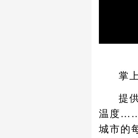
掌
提
温度…
城市的